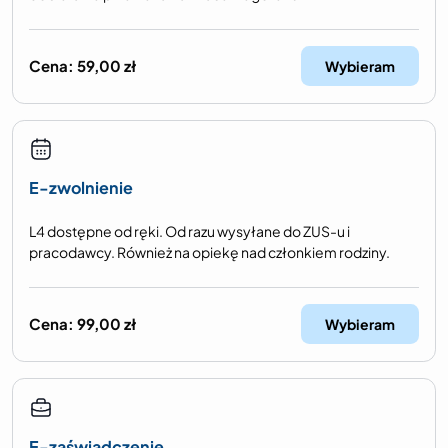
Cena:
59,00
zł
Wybieram
E-zwolnienie
L4 dostępne od ręki. Od razu wysyłane do ZUS-u i
pracodawcy. Również na opiekę nad członkiem rodziny.
Cena:
99,00
zł
Wybieram
E-zaświadczenie