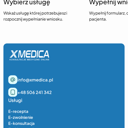
Wybierz usługę
Wypełnij wn
Wskaż usługę której potrzebujesz i
Wypełnij formularz, 
rozpocznij wypełnianie wniosku.
pacjenta.
info@xmedica.pl
+48 506 241 342
Usługi
E-recepta
E-zwolnienie
E-konsultacja