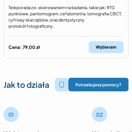
Teleporada z e-skierowaniem na badania, takie jak: RTG
punktowe, pantomogram, cefalometria, tomografia CBCT,
cyfrowy skan zębów, oraz dentystyczny
protokół fotograficzny.
Cena:
79,00
zł
Wybieram
Jak to działa
Potrzebujesz pomocy?
01
02