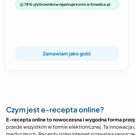
78% użytkowników rejestruje konto w Xmedica.pl
Zamawiam jako gość
Czym jest e-recepta online?
E-recepta online to nowoczesna i wygodna forma przep
przede wszystkim w formie elektronicznej. Ta innowacja
medycznych. Recepty przez internet pozwalają zaoszczę