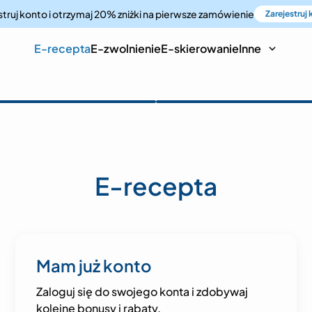
truj konto i otrzymaj 20% zniżki
na pierwsze zamówienie
Zarejestruj
E-recepta
E-zwolnienie
E-skierowanie
Inne
E-recepta
Mam już konto
Zaloguj się do swojego konta i zdobywaj
kolejne bonusy i rabaty.