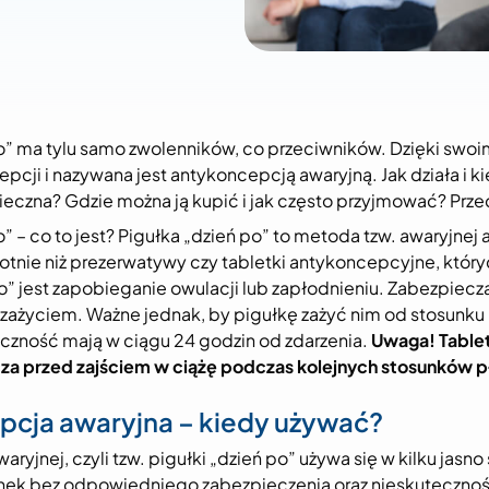
o” ma tylu samo zwolenników, co przeciwników. Dzięki swoi
cji i nazywana jest antykoncepcją awaryjną. Jak działa i ki
eczna? Gdzie można ją kupić i jak często przyjmować? Przec
” – co to jest? Pigułka „dzień po” to metoda tzw. awaryjnej 
tnie niż prezerwatywy czy tabletki antykoncepcyjne, któryc
po” jest zapobieganie owulacji lub zapłodnieniu. Zabezpiecza
j zażyciem. Ważne jednak, by pigułkę zażyć nim od stosunku 
czność mają w ciągu 24 godzin od zdarzenia.
Uwaga! Tablet
ecza przed zajściem w ciążę podczas kolejnych stosunków 
cja awaryjna – kiedy używać?
aryjnej, czyli tzw. pigułki „dzień po” używa się w kilku ja
sunek bez odpowiedniego zabezpieczenia oraz nieskuteczn