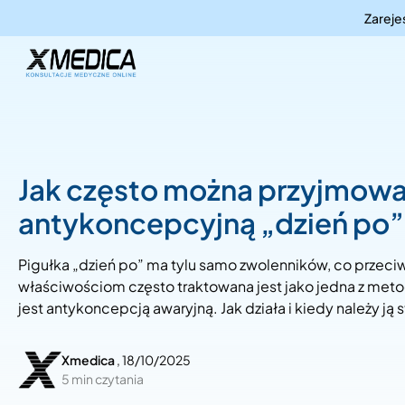
Zarejes
Jak często można przyjmowa
antykoncepcyjną „dzień po”
Pigułka „dzień po” ma tylu samo zwolenników, co przeci
właściwościom często traktowana jest jako jedna z met
jest antykoncepcją awaryjną. Jak działa i kiedy należy ją
Xmedica
, 18/10/2025
5 min czytania