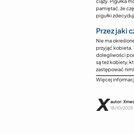
ciąży. Pigułka 
pamiętać, że czę
pigułki zdecydują
Przez jaki
Nie ma określone
przyjąć kobieta.
dolegliwości pod
są też kobiety, 
zastępować nimi
Więcej informac
autor: Xme
18/10/2025