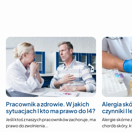
Pracownik a zdrowie. W jakich
Alergia skó
sytuacjach I kto ma prawo do l4?
czynniki I 
Jeśli ktoś z naszych pracowników zachoruje, ma
Alergie skórne z
prawo do zwolnienia...
chorób skóry, kt