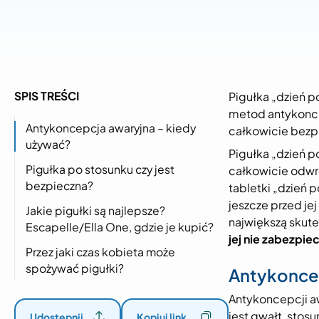
SPIS TREŚCI
Pigułka „dzień p
metod antykoncep
Antykoncepcja awaryjna – kiedy
całkowicie bezpi
używać?
Pigułka „dzień po
Pigułka po stosunku czy jest
całkowicie odwro
bezpieczna?
tabletki „dzień 
jeszcze przed je
Jakie pigułki są najlepsze?
największą skute
Escapelle/Ella One, gdzie je kupić?
jej nie zabezpi
Przez jaki czas kobieta może
spożywać pigułki?
Antykoncep
Antykoncepcji aw
jest gwałt, sto
Udostępnij
Kopiuj link