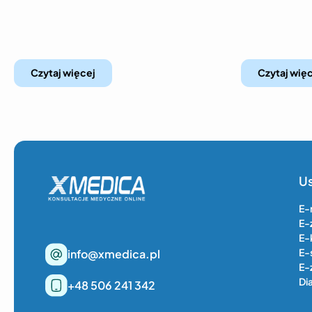
Czytaj więcej
Czytaj wię
Us
E-
E-
E-
E-
info@xmedica.pl
E-
Di
+48 506 241 342