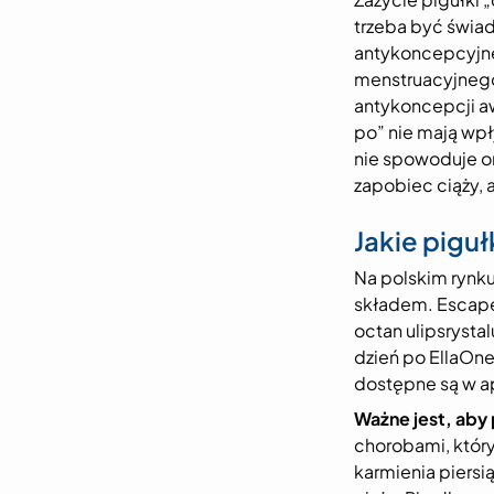
trzeba być świad
antykoncepcyjne
menstruacyjnego
antykoncepcji aw
po” nie mają wpły
nie spowoduje on
zapobiec ciąży, a
Jakie piguł
Na polskim rynku
składem. Escapel
octan ulipsrysta
dzień po EllaOne
dostępne są w a
Ważne jest, aby 
chorobami, który
karmienia piersi