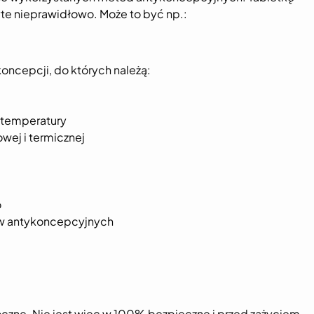
te nieprawidłowo. Może to być np.:
oncepcji, do których należą:
 temperatury
ej i termicznej
o
ów antykoncepcyjnych
oczne. Nie jest więc w 100% bezpieczne i przed zażyciem