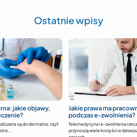
Ostatnie wpisy
rna: jakie objawy,
Jakie prawa ma pracow
leczenie?
podczas e-zwolnienia?
aliczane są do dermatoz, czyli
Telemedycyna i e-zwolnienia rzec
óre...
przynoszą wiele korzyści w dzisiej
czasach....