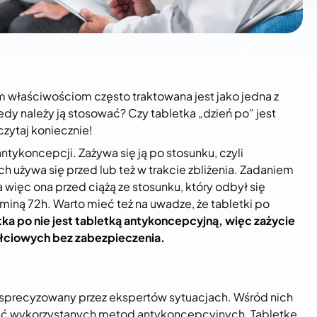
m właściwościom często traktowana jest jako jedna z
edy należy ją stosować? Czy tabletka „dzień po” jest
zytaj koniecznie!
antykoncepcji. Zażywa się ją po stosunku, czyli
h używa się przed lub też w trakcie zbliżenia. Zadaniem
 więc ona przed ciążą ze stosunku, który odbył się
miną 72h. Warto mieć też na uwadze, że tabletki po
ka po nie jest tabletką antykoncepcyjną, więc zażycie
płciowych bez zabezpieczenia.
sno sprecyzowany przez ekspertów sytuacjach. Wśród nich
ość wykorzystanych metod antykoncepcyjnych. Tabletkę