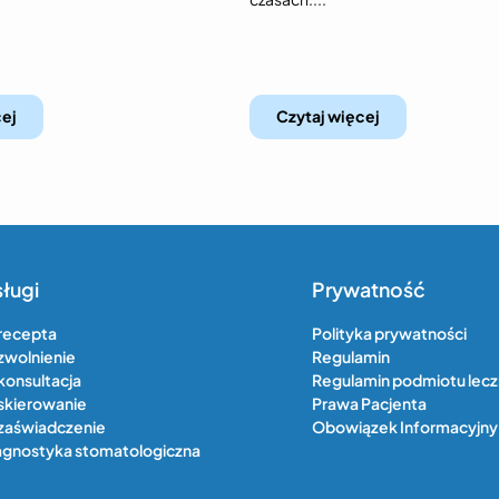
cej
Czytaj więcej
ługi
Prywatność
recepta
Polityka prywatności
zwolnienie
Regulamin
konsultacja
Regulamin podmiotu lec
skierowanie
Prawa Pacjenta
zaświadczenie
Obowiązek Informacyjny 
agnostyka stomatologiczna