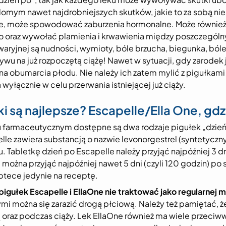
omym nawet najdrobniejszych skutków, jakie to za sobą nies
, może spowodować zaburzenia hormonalne. Może również p
 oraz wywołać plamienia i krwawienia między poszczególn
aryjnej są nudności, wymioty, bóle brzucha, biegunka, bóle
wu na już rozpoczętą ciążę! Nawet w sytuacji, gdy zarodek ju
a obumarcia płodu. Nie należy ich zatem mylić z pigułkami
 wyłącznie w celu przerwania istniejącej już ciąży.
ki są najlepsze? Escapelle/Ella One, gdz
 farmaceutycznym dostępne są dwa rodzaje pigułek „dzień p
le zawiera substancją o nazwie levonorgestrel (syntetyczny 
lu. Tabletkę dzień po Escapelle należy przyjąć najpóźniej 3 
 można przyjąć najpóźniej nawet 5 dni (czyli 120 godzin) po 
ptece jedynie na receptę.
pigułek Escapelle i EllaOne nie traktować jako regularnej
mi można się zarazić drogą płciową. Należy też pamiętać, 
ą oraz podczas ciąży. Lek EllaOne również ma wiele przeciw