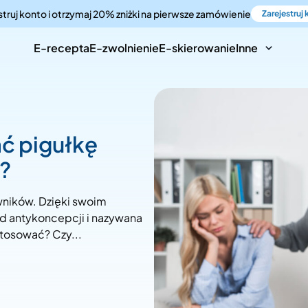
truj konto i otrzymaj 20% zniżki
na pierwsze zamówienie
Zarejestruj
E-recepta
E-zwolnienie
E-skierowanie
Inne
ć pigułkę
?
wników. Dzięki swoim
od antykoncepcji i nazywana
 stosować? Czy...