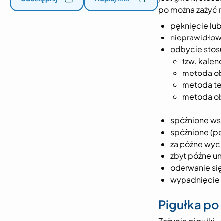
po można zażyć r
pęknięcie lub
nieprawidłow
odbycie stosu
tzw. kalen
metoda obj
metoda te
metoda ob
spóźnione wst
spóźnione (po
za późne wyc
zbyt późne u
oderwanie si
wypadnięcie 
Pigułka po
Zażycie pigułki 