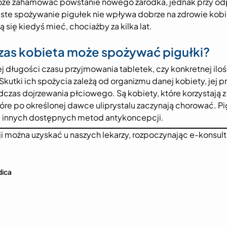
może zahamować powstanie nowego zarodka, jednak przy odpo
ste spożywanie pigułek nie wpływa dobrze na zdrowie kobie
 się kiedyś mieć, chociażby za kilka lat.
 czas kobieta może spożywać pigułki?
j długości czasu przyjmowania tabletek, czy konkretnej iloś
 Skutki ich spożycia zależą od organizmu danej kobiety, jej 
czas dojrzewania płciowego. Są kobiety, które korzystają z p
które po określonej dawce uliprystalu zaczynają chorować. Pi
 innych dostępnych metod antykoncepcji.
ji można uzyskać u naszych lekarzy, rozpoczynając e-kon
dica