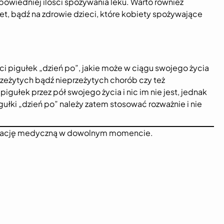
wiedniej ilości spożywania leku. Warto również
t, bądź na zdrowie dzieci, które kobiety spożywające
ci pigułek „dzień po”, jakie może w ciągu swojego życia
przeżytych bądź nieprzeżytych chorób czy też
igułek przez pół swojego życia i nic im nie jest, jednak
gułki „dzień po” należy zatem stosować rozważnie i nie
sultację medyczną w dowolnym momencie.