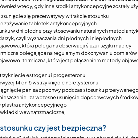
ównież wtedy, gdy inne środki antykoncepcyjne zostały uży
 zsunięcie się prezerwatywy w trakcie stosunku
e zażywanie tabletek antykoncepcyjnych
nku w dni płodne przy stosowaniu naturalnych metod antyk
darzyk, czyli wyznaczania dni płodnych i niepłodnych
awowa, która polega na obserwacji śluzu i szyjki macicy
rmiczna polegająca na regularnym dokonywaniu pomiarów
jawowo-termiczna, która jest połączeniem metody objawow
rzyknięcie estrogenu i progesteronu
wyżej 14 dni!) wstrzyknięcie noretysteronu
iągnięcie penisa z pochwy podczas stosunku przerywaneg
mieszczenie i za wczesne usunięcie dopochwowych środk
ę plastra antykoncepcyjnego
wkładki wewnątrzmacicznej
 stosunku czy jest bezpieczna?
„dzień po”, tak jak każdego leku może wywoływać skutki ub