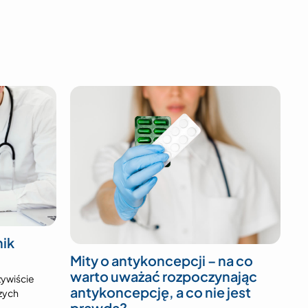
nik
Mity o antykoncepcji – na co
warto uważać rozpoczynając
zywiście
antykoncepcję, a co nie jest
szych
prawdą?