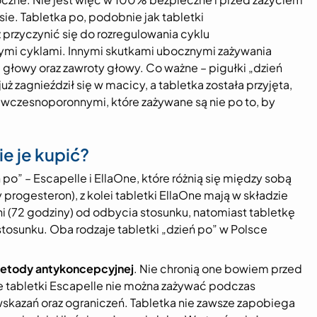
ie. Tabletka po, podobnie jak tabletki
rzyczynić się do rozregulowania cyklu
ymi cyklami. Innymi skutkami ubocznymi zażywania
 głowy oraz zawroty głowy. Co ważne – pigułki „dzień
ż zagnieździł się w macicy, a tabletka została przyjęta,
 wczesnoporonnymi, które zażywane są nie po to, by
ie je kupić?
o” – Escapelle i EllaOne, które różnią się między sobą
progesteron), z kolei tabletki EllaOne mają w składzie
dni (72 godziny) od odbycia stosunku, natomiast tabletkę
stosunku. Oba rodzaje tabletki „dzień po” w Polsce
 metody antykoncepcyjnej
. Nie chronią one bowiem przed
że tabletki Escapelle nie można zażywać podczas
wskazań oraz ograniczeń. Tabletka nie zawsze zapobiega