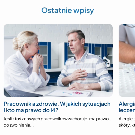
Ostatnie wpisy
Pracownik a zdrowie. W jakich sytuacjach
Alergi
I kto ma prawo do l4?
lecze
Jeśli ktoś z naszych pracowników zachoruje, ma prawo
Alergie 
do zwolnienia...
skóry, kt