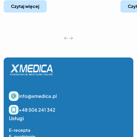
Czytaj więcej
Czyt
info@xmedica.pl
+48 506 241 342
Usługi
E-recepta
E-zwolnienie