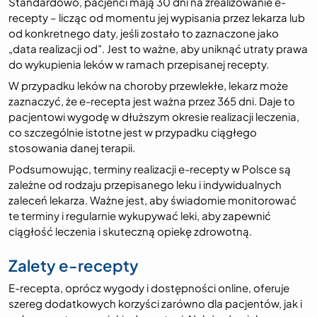
Standardowo, pacjenci mają 30 dni na zrealizowanie e-
recepty – licząc od momentu jej wypisania przez lekarza lub
od konkretnego daty, jeśli zostało to zaznaczone jako
„data realizacji od”. Jest to ważne, aby uniknąć utraty prawa
do wykupienia leków w ramach przepisanej recepty.
W przypadku leków na choroby przewlekłe, lekarz może
zaznaczyć, że e-recepta jest ważna przez 365 dni. Daje to
pacjentowi wygodę w dłuższym okresie realizacji leczenia,
co szczególnie istotne jest w przypadku ciągłego
stosowania danej terapii.
Podsumowując, terminy realizacji e-recepty w Polsce są
zależne od rodzaju przepisanego leku i indywidualnych
zaleceń lekarza. Ważne jest, aby świadomie monitorować
te terminy i regularnie wykupywać leki, aby zapewnić
ciągłość leczenia i skuteczną opiekę zdrowotną.
Zalety e-recepty
E-recepta, oprócz wygody i dostępności online, oferuje
szereg dodatkowych korzyści zarówno dla pacjentów, jak i